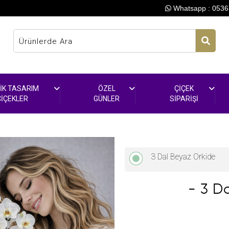
Whatsapp :
0536
İK TASARIM
ÖZEL
ÇİÇEK
ÇİÇEKLER
GÜNLER
SİPARİŞİ
3 Dal Beyaz Orkide
- 3 D