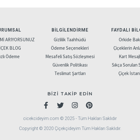
URUMSAL
BILGILENDIRME
FAYDALI BIL
'Mİ ARIYORSUNUZ
Gizlilik Taahhüdü
Orkide Bak
İÇEK BLOG
Ödeme Seçenekleri
Çiçeklerin Anl
ızlı Ödeme
Mesafeli Satış Sözleşmesi
Kart Mesajl
Güvenlik Politikası
Sıkça Sorulan 
Teslimat Şartları
Çiçek İstan
BİZİ TAKİP EDİN
cicekcideyim.com © 2025 - Tüm Hakları Saklıdır
Copyright © 2020 Çiçekçideyim Tüm Hakları Saklıdır.