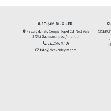
İLETIŞIM BILGILERI
K
Fevzi Çakmak, Cengiz Topel Cd.,No:176/E
ÇİÇEKÇİ
34255 Gaziosmanpaşa/İstanbul
Ç
0212 563 97 18
H
info@cicekcideyim.com