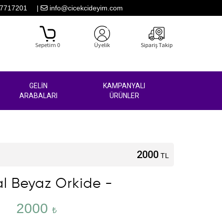
7717201
|
info@cicekcideyim.com
Sepetim 0
Üyelik
Sipariş Takip
GELİN
KAMPANYALI
ARABALARI
ÜRÜNLER
2000
TL
al Beyaz Orkide -
2000
₺