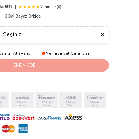
u: 5661
|
Yorumlar (0)
3 Dal Beyaz Orkide
i Seçiniz
enilir Alışveriş
Memnuniyet Garantisi
HEMEN ÖDE