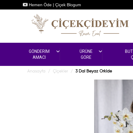
Hemen Öde
|
Çiçek Blogum
GÖNDERİM
ÜRÜNE
BUT
AMACI
GÖRE
Anasayfa
Çiçekler
3 Dal Beyaz Orkide