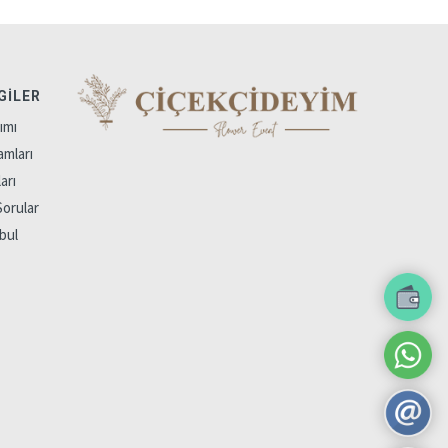
GILER
ımı
amları
arı
Sorular
bul