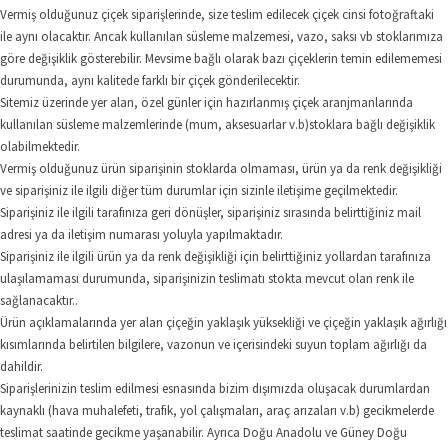
Vermiş olduğunuz çiçek siparişlerinde, size teslim edilecek çiçek cinsi fotoğraftaki
ile aynı olacaktır. Ancak kullanılan süsleme malzemesi, vazo, saksı vb stoklarımıza
göre değişiklik gösterebilir. Mevsime bağlı olarak bazı çiçeklerin temin edilememesi
durumunda, aynı kalitede farklı bir çiçek gönderilecektir.
Sitemiz üzerinde yer alan, özel günler için hazırlanmış çiçek aranjmanlarında
kullanılan süsleme malzemlerinde (mum, aksesuarlar v.b)stoklara bağlı değişiklik
olabilmektedir.
Vermiş olduğunuz ürün siparişinin stoklarda olmaması, ürün ya da renk değişikliği
ve siparişiniz ile ilgili diğer tüm durumlar için sizinle iletişime geçilmektedir.
Siparişiniz ile ilgili tarafınıza geri dönüşler, siparişiniz sırasında belirttiğiniz mail
adresi ya da iletişim numarası yoluyla yapılmaktadır.
Siparişiniz ile ilgili ürün ya da renk değişikliği için belirttiğiniz yollardan tarafınıza
ulaşılamaması durumunda, siparişinizin teslimatı stokta mevcut olan renk ile
sağlanacaktır..
Ürün açıklamalarında yer alan çiçeğin yaklaşık yüksekliği ve çiçeğin yaklaşık ağırlığı
kısımlarında belirtilen bilgilere, vazonun ve içerisindeki suyun toplam ağırlığı da
dahildir.
Siparişlerinizin teslim edilmesi esnasında bizim dışımızda oluşacak durumlardan
kaynaklı (hava muhalefeti, trafik, yol çalışmaları, araç arızaları v.b) gecikmelerde
teslimat saatinde gecikme yaşanabilir. Ayrıca Doğu Anadolu ve Güney Doğu