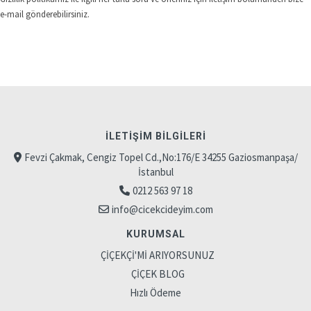
e-mail gönderebilirsiniz.
İLETIŞIM BILGILERI
Fevzi Çakmak, Cengiz Topel Cd.,No:176/E 34255 Gaziosmanpaşa/
İstanbul
0212 563 97 18
info@cicekcideyim.com
KURUMSAL
ÇİÇEKÇİ'Mİ ARIYORSUNUZ
ÇİÇEK BLOG
Hızlı Ödeme