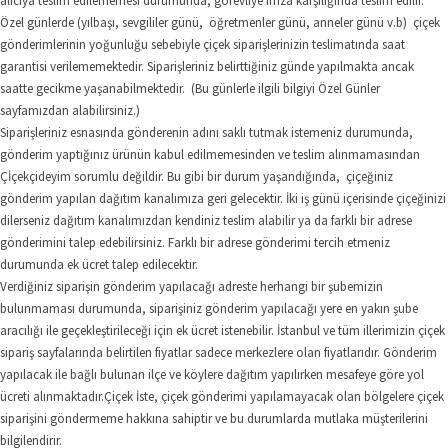
alıcıya teslim edilememesi durumunda, görevliye imza karşılığında teslim edilir.
Özel günlerde (yılbaşı, sevgililer günü, öğretmenler günü, anneler günü v.b) çiçek
gönderimlerinin yoğunluğu sebebiyle çiçek siparişlerinizin teslimatında saat
garantisi verilememektedir. Siparişleriniz belirttiğiniz günde yapılmakta ancak
saatte gecikme yaşanabilmektedir. (Bu günlerle ilgili bilgiyi Özel Günler
sayfamızdan alabilirsiniz.)
Siparişleriniz esnasında gönderenin adını saklı tutmak istemeniz durumunda,
gönderim yaptığınız ürünün kabul edilmemesinden ve teslim alınmamasından
Çİçekçideyim sorumlu değildir. Bu gibi bir durum yaşandığında, çiçeğiniz
gönderim yapılan dağıtım kanalımıza geri gelecektir. İki iş günü içerisinde çiçeğinizi
dilerseniz dağıtım kanalımızdan kendiniz teslim alabilir ya da farklı bir adrese
gönderimini talep edebilirsiniz. Farklı bir adrese gönderimi tercih etmeniz
durumunda ek ücret talep edilecektir.
Verdiğiniz siparişin gönderim yapılacağı adreste herhangi bir şubemizin
bulunmaması durumunda, siparişiniz gönderim yapılacağı yere en yakın şube
aracılığı ile geçekleştirileceği için ek ücret istenebilir. İstanbul ve tüm illerimizin çiçek
sipariş sayfalarında belirtilen fiyatlar sadece merkezlere olan fiyatlarıdır. Gönderim
yapılacak ile bağlı bulunan ilçe ve köylere dağıtım yapılırken mesafeye göre yol
ücreti alınmaktadır.Çiçek İste, çiçek gönderimi yapılamayacak olan bölgelere çiçek
siparişini göndermeme hakkına sahiptir ve bu durumlarda mutlaka müşterilerini
bilgilendirir.