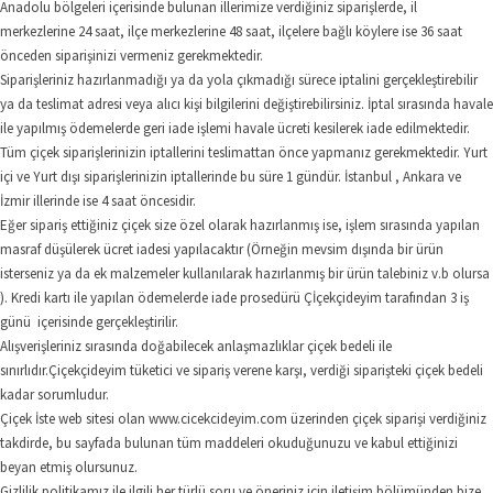
Anadolu bölgeleri içerisinde bulunan illerimize verdiğiniz siparişlerde, il
merkezlerine 24 saat, ilçe merkezlerine 48 saat, ilçelere bağlı köylere ise 36 saat
önceden siparişinizi vermeniz gerekmektedir.
Siparişleriniz hazırlanmadığı ya da yola çıkmadığı sürece iptalini gerçekleştirebilir
ya da teslimat adresi veya alıcı kişi bilgilerini değiştirebilirsiniz. İptal sırasında havale
ile yapılmış ödemelerde geri iade işlemi havale ücreti kesilerek iade edilmektedir.
Tüm çiçek siparişlerinizin iptallerini teslimattan önce yapmanız gerekmektedir. Yurt
içi ve Yurt dışı siparişlerinizin iptallerinde bu süre 1 gündür. İstanbul , Ankara ve
İzmir illerinde ise 4 saat öncesidir.
Eğer sipariş ettiğiniz çiçek size özel olarak hazırlanmış ise, işlem sırasında yapılan
masraf düşülerek ücret iadesi yapılacaktır (Örneğin mevsim dışında bir ürün
isterseniz ya da ek malzemeler kullanılarak hazırlanmış bir ürün talebiniz v.b olursa
). Kredi kartı ile yapılan ödemelerde iade prosedürü Çİçekçideyim tarafından 3 iş
günü içerisinde gerçekleştirilir.
Alışverişleriniz sırasında doğabilecek anlaşmazlıklar çiçek bedeli ile
sınırlıdır.Çiçekçideyim tüketici ve sipariş verene karşı, verdiği siparişteki çiçek bedeli
kadar sorumludur.
Çiçek İste web sitesi olan www.cicekcideyim.com üzerinden çiçek siparişi verdiğiniz
takdirde, bu sayfada bulunan tüm maddeleri okuduğunuzu ve kabul ettiğinizi
beyan etmiş olursunuz.
Gizlilik politikamız ile ilgili her türlü soru ve öneriniz için iletişim bölümünden bize