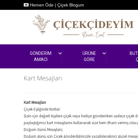
Hemen Öde
|
Çiçek Blogum
GÖNDERİM
ÜRÜNE
BUT
AMACI
GÖRE
Kart Mesajları
Kart Mesajları
Çiçek Eşliğinde Notlar:
Sizin için değerli kişilere çiçek veya hediye gönderirken sadece çiçek
paylaştığımız kart mesajlarını kullanarak size hem ilham vermiş olaca
Doğum Günü Mesajları;
Doğum günü için Çiçek gönderdiğinizde yazabileceğiniz güzel mesajlar