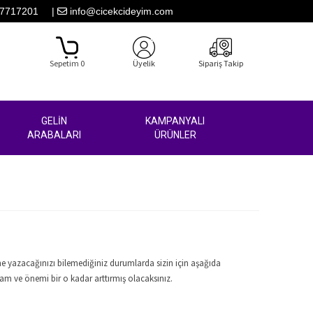
7717201
|
info@cicekcideyim.com
Sepetim 0
Üyelik
Sipariş Takip
GELİN
KAMPANYALI
ARABALARI
ÜRÜNLER
 ne yazacağınızı bilemediğiniz durumlarda sizin için aşağıda
lam ve önemi bir o kadar arttırmış olacaksınız.