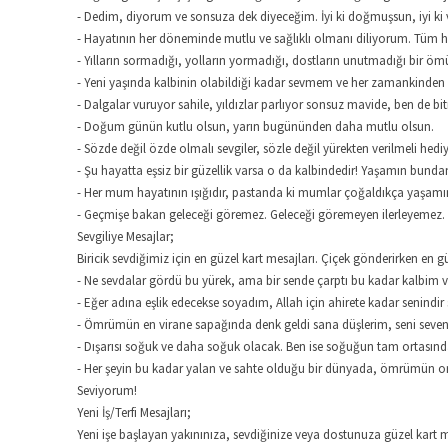
- Dedim, diyorum ve sonsuza dek diyeceğim. İyi ki doğmuşsun, iyi ki 
- Hayatının her döneminde mutlu ve sağlıklı olmanı diliyorum. Tüm h
- Yılların sormadığı, yolların yormadığı, dostların unutmadığı bir öm
- Yeni yaşında kalbinin olabildiği kadar sevmem ve her zamankinden
- Dalgalar vuruyor sahile, yıldızlar parlıyor sonsuz mavide, ben de
- Doğum günün kutlu olsun, yarın bugününden daha mutlu olsun.
- Sözde değil özde olmalı sevgiler, sözle değil yürekten verilmeli he
- Şu hayatta eşsiz bir güzellik varsa o da kalbindedir! Yaşamın bundan
- Her mum hayatının ışığıdır, pastanda ki mumlar çoğaldıkça yaşamı
- Geçmişe bakan geleceği göremez. Geleceği göremeyen ilerleyemez. H
Sevgiliye Mesajlar;
Biricik sevdiğimiz için en güzel kart mesajları. Çiçek gönderirken en g
- Ne sevdalar gördü bu yürek, ama bir sende çarptı bu kadar kalbim ve
- Eğer adına eşlik edecekse soyadım, Allah için ahirete kadar senindir
- Ömrümün en virane sapağında denk geldi sana düşlerim, seni seven
- Dışarısı soğuk ve daha soğuk olacak. Ben ise soğuğun tam ortasın
- Her şeyin bu kadar yalan ve sahte olduğu bir dünyada, ömrümün or
Seviyorum!
Yeni İş/Terfi Mesajları;
Yeni işe başlayan yakınınıza, sevdiğinize veya dostunuza güzel kart mes