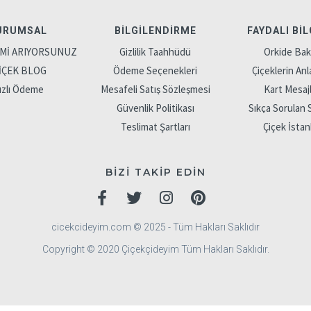
URUMSAL
BILGILENDIRME
FAYDALI BIL
'Mİ ARIYORSUNUZ
Gizlilik Taahhüdü
Orkide Bak
İÇEK BLOG
Ödeme Seçenekleri
Çiçeklerin Anl
ızlı Ödeme
Mesafeli Satış Sözleşmesi
Kart Mesajl
Güvenlik Politikası
Sıkça Sorulan 
Teslimat Şartları
Çiçek İstan
BİZİ TAKİP EDİN
cicekcideyim.com © 2025 - Tüm Hakları Saklıdır
Copyright © 2020 Çiçekçideyim Tüm Hakları Saklıdır.