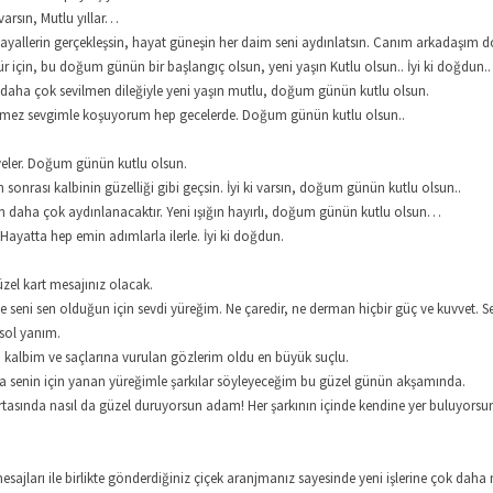
varsın, Mutlu yıllar…
ayallerin gerçekleşsin, hayat güneşin her daim seni aydınlatsın. Canım arkadaşım 
ür için, bu doğum günün bir başlangıç olsun, yeni yaşın Kutlu olsun.. İyi ki doğdun..
 daha çok sevilmen dileğiyle yeni yaşın mutlu, doğum günün kutlu olsun.
 bitmez sevgimle koşuyorum hep gecelerde. Doğum günün kutlu olsun..
diyeler. Doğum günün kutlu olsun.
 sonrası kalbinin güzelliği gibi geçsin. İyi ki varsın, doğum günün kutlu olsun..
n daha çok aydınlanacaktır. Yeni ışığın hayırlı, doğum günün kutlu olsun…
ayatta hep emin adımlarla ilerle. İyi ki doğdun.
üzel kart mesajınız olacak.
 seni sen olduğun için sevdi yüreğim. Ne çaredir, ne derman hiçbir güç ve kuvvet. S
 sol yanım.
 kalbim ve saçlarına vurulan gözlerim oldu en büyük suçlu.
da senin için yanan yüreğimle şarkılar söyleyeceğim bu güzel günün akşamında.
tasında nasıl da güzel duruyorsun adam! Her şarkının içinde kendine yer buluyorsu
ajları ile birlikte gönderdiğiniz çiçek aranjmanız sayesinde yeni işlerine çok daha mo