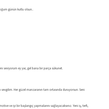
doğum günün kutlu olsun..
eni seviyorum ey yar, gel bana bir parça sükunet.
n sevgilim. Her güzel manzaranın tam ortasında duruyorsun. Seni
tive ve iyi bir başlangıç yapmalarını sağlayacaksınız. Yeni iş, terfi,