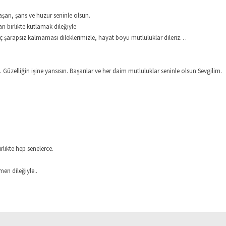
aşarı, şans ve huzur seninle olsun.
ı birlikte kutlamak dileğiyle
iç şarapsız kalmaması dileklerimizle, hayat boyu mutluluklar dileriz…
Güzelliğin işine yansısın. Başarılar ve her daim mutluluklar seninle olsun Sevgilim.
likte hep senelerce.
en dileğiyle..