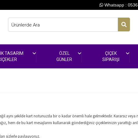
Whatsapp :
0536
İK TASARIM
ÖZEL
ÇİÇEK
ÇİÇEKLER
GÜNLER
SİPARİŞİ
 değil aynı şekilde kart notunuzda bir o kadar önemli hale gelmektedir. Kararsız veya
ğız, hem de bu kart mesajlarını kullanarak gönderdiğiniz çiçeklerinizin yarattığı an
ı sizlerle paylaşıyoruz.