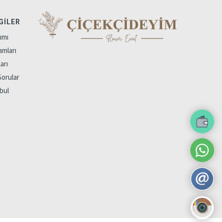
GILER
ımı
amları
arı
Sorular
bul