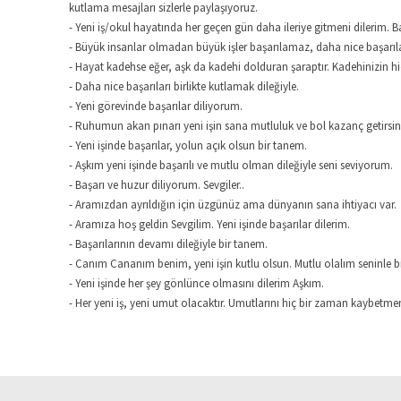
kutlama mesajları sizlerle paylaşıyoruz.
- Yeni iş/okul hayatında her geçen gün daha ileriye gitmeni dilerim. B
- Büyük insanlar olmadan büyük işler başarılamaz, daha nice başarılar
- Hayat kadehse eğer, aşk da kadehi dolduran şaraptır. Kadehinizin h
- Daha nice başarıları birlikte kutlamak dileğiyle.
- Yeni görevinde başarılar diliyorum.
- Ruhumun akan pınarı yeni işin sana mutluluk ve bol kazanç getirsin. 
- Yeni işinde başarılar, yolun açık olsun bir tanem.
- Aşkım yeni işinde başarılı ve mutlu olman dileğiyle seni seviyorum.
- Başarı ve huzur diliyorum. Sevgiler..
- Aramızdan ayrıldığın için üzgünüz ama dünyanın sana ihtiyacı var.
- Aramıza hoş geldin Sevgilim. Yeni işinde başarılar dilerim.
- Başarılarının devamı dileğiyle bir tanem.
- Canım Cananım benim, yeni işin kutlu olsun. Mutlu olalım seninle bir
- Yeni işinde her şey gönlünce olmasını dilerim Aşkım.
- Her yeni iş, yeni umut olacaktır. Umutlarını hiç bir zaman kaybetmem