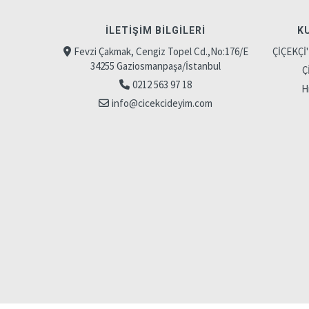
İLETIŞIM BILGILERI
K
Fevzi Çakmak, Cengiz Topel Cd.,No:176/E
ÇİÇEKÇİ
34255 Gaziosmanpaşa/İstanbul
Ç
0212 563 97 18
H
info@cicekcideyim.com